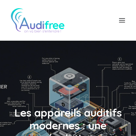
Logiciel Audioprothésiste
Actualités
Accès partenaire
Contact réseau
Les appareils auditifs
modernes : une