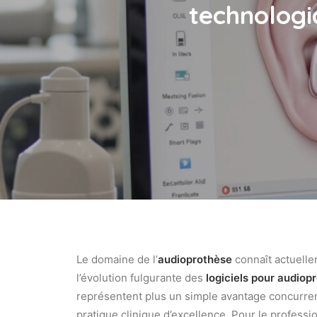
technologi
Le domaine de l’
audioprothèse
connaît actuell
l’évolution fulgurante des
logiciels pour audiop
représentent plus un simple avantage concurrent
pratique clinique d’excellence. Pour le professio