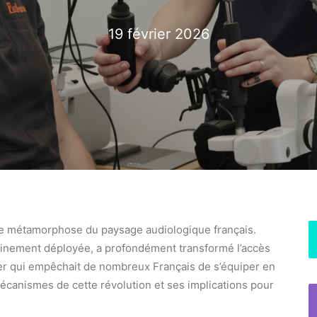
19 février 2026
e métamorphose du paysage audiologique français.
einement déployée, a profondément transformé l’accès
cier qui empêchait de nombreux Français de s’équiper en
canismes de cette révolution et ses implications pour