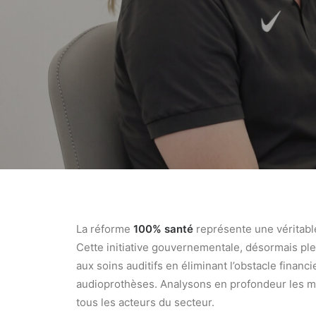
La réforme
100% santé
représente une véritabl
Cette initiative gouvernementale, désormais pl
aux soins auditifs en éliminant l’obstacle finan
audioprothèses. Analysons en profondeur les mé
tous les acteurs du secteur.