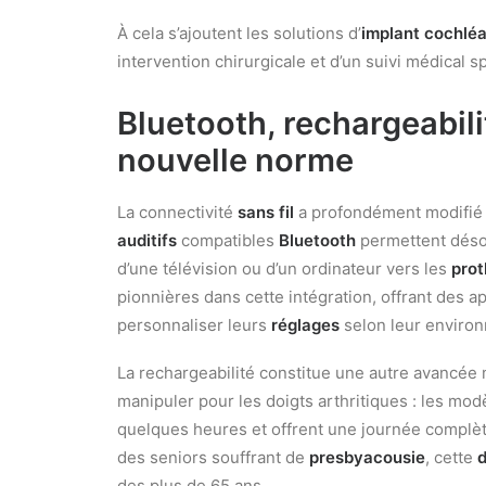
À cela s’ajoutent les solutions d’
implant cochléa
intervention chirurgicale et d’un suivi médical s
Bluetooth, rechargeabilit
nouvelle norme
La connectivité
sans fil
a profondément modifié l
auditifs
compatibles
Bluetooth
permettent désor
d’une télévision ou d’un ordinateur vers les
prot
pionnières dans cette intégration, offrant des a
personnaliser leurs
réglages
selon leur enviro
La rechargeabilité constitue une autre avancée 
manipuler pour les doigts arthritiques : les mo
quelques heures et offrent une journée complèt
des seniors souffrant de
presbyacousie
, cette
d
des plus de 65 ans.