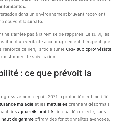
entendantes
.
ersation dans un environnement
bruyant
redevient
ne souvent la
surdité
.
t ne s’arrête pas à la remise de l’appareil. Le suivi, les
constituent un véritable accompagnement thérapeutique.
nforce ce lien, l’article sur le
CRM audioprothésiste
transforment le suivi patient.
lité : ce que prévoit la
progressivement depuis 2021, a profondément modifié
surance maladie
et les
mutuelles
prennent désormais
luant des
appareils auditifs
de qualité correcte, sans
s
haut de gamme
offrant des fonctionnalités avancées,
.