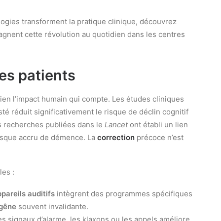
ologies transforment la pratique clinique, découvrez
nent cette révolution au quotidien dans les centres
des patients
bien l’impact humain qui compte. Les études cliniques
té réduit significativement le risque de déclin cognitif
s recherches publiées dans le
Lancet
ont établi un lien
sque accru de démence. La
correction
précoce n’est
les :
pareils auditifs
intègrent des programmes spécifiques
gêne
souvent invalidante.
les signaux d’alarme, les klaxons ou les appels améliore