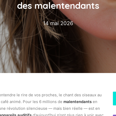
des malentendants
14 mai 2026
ntendre le rire de vos proches, le chant des oiseaux au
café animé. Pour les 6 millions de
malentendants
en
 une révolution silencieuse — mais bien réelle — est en
appareils auditifs
d’aujourd’hui n’ont plus rien à voir avec